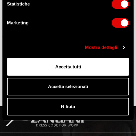
Zangani (OBBLIGATORIO)
Statistiche
Tienimi informato sugli aggiornamenti dei listini
prezzi, nuovi prodotti e promozioni speciali
(Leggi
Marketing
l'informativa)
ATTENZIONE
L'acquisto online è riservato esclusivamente ai
Mostra dettagli
RIVENDITORI. La tua richiesta di registrazione sarà
soggetta a verifica da parte dei nostri operatori
Accetta tutti
Accetta selezionati
Rifiuta