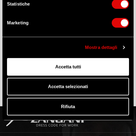
Zangani (OBBLIGATORIO)
Statistiche
Tienimi informato sugli aggiornamenti dei listini
prezzi, nuovi prodotti e promozioni speciali
(Leggi
Marketing
l'informativa)
ATTENZIONE
L'acquisto online è riservato esclusivamente ai
Mostra dettagli
RIVENDITORI. La tua richiesta di registrazione sarà
soggetta a verifica da parte dei nostri operatori
Accetta tutti
Accetta selezionati
Rifiuta