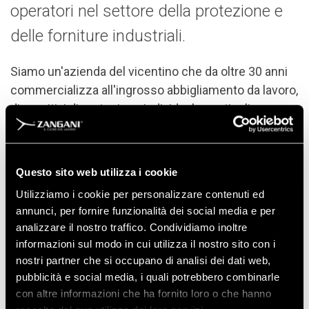
operatori nel settore della protezione e
delle forniture industriali.
Siamo un'azienda del vicentino che da oltre 30 anni
commercializza all'ingrosso abbigliamento da lavoro,
dispositivi di protezione individuale e articoli
antinfortunistici. La volontà di offrire al mercato la
migliore qualità, unita all'esperienza accumulata nel
corso degli anni, ci hanno permesso di acquisire una
Questo sito web utilizza i cookie
posizione leader nel settore e possiamo vantare
Utilizziamo i cookie per personalizzare contenuti ed
solidi rapporti di lavoro con i più importanti operatori
annunci, per fornire funzionalità dei social media e per
del settore per la protezione e le forniture industriali.
analizzare il nostro traffico. Condividiamo inoltre
informazioni sul modo in cui utilizza il nostro sito con i
nostri partner che si occupano di analisi dei dati web,
pubblicità e social media, i quali potrebbero combinarle
con altre informazioni che ha fornito loro o che hanno