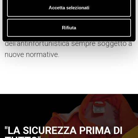
Accetta selezionati
La nostra azienda è costantemente
aggiornata sulle leggi che
Rifiuta
regolamentano il campo
dell'antinfortunistica sempre soggetto a
nuove normative.
"LA SICUREZZA PRIMA DI