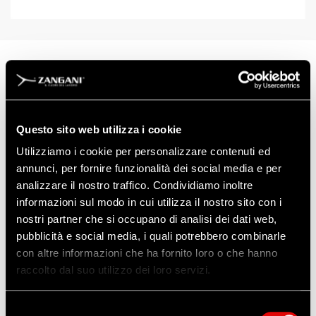
ART: CDS50.3
Tiranti in poliestere colorati con asole
Questo sito web utilizza i cookie
rivestite a doppio strato, con righe per
identificazione portata.
Utilizziamo i cookie per personalizzare contenuti ed
Lunghezza
: 3 m
annunci, per fornire funzionalità dei social media e per
Colore
: Viola
analizzare il nostro traffico. Condividiamo inoltre
informazioni sul modo in cui utilizza il nostro sito con i
EN 1492-1
nostri partner che si occupano di analisi dei dati web,
pubblicità e social media, i quali potrebbero combinarle
Scarica la Scheda Tecnica
con altre informazioni che ha fornito loro o che hanno
raccolto dal suo utilizzo dei loro servizi.
Selezione