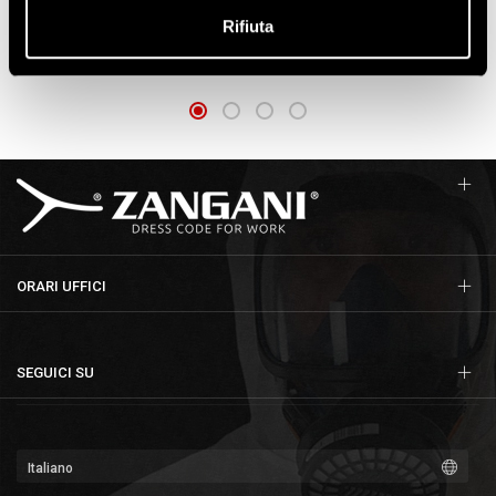
FILTRO ABEK1P3R MEDOP
MASCHERINA PER POLVERI
E AEROSOL A BASSA
ART. 913-839
Rifiuta
NOCIVITA'
ART. M100
ORARI UFFICI
SEGUICI SU