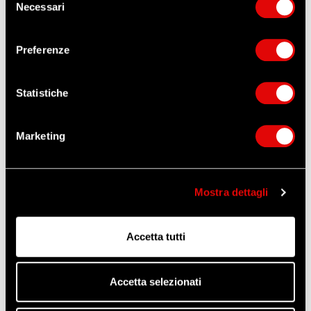
Necessari
del
consenso
ORDINA QUESTO ARTICOLO
Preferenze
ZANGANI
Altri prodotti che potrebbero
Statistiche
interessarti
Marketing
Mostra dettagli
Accetta tutti
Accetta selezionati