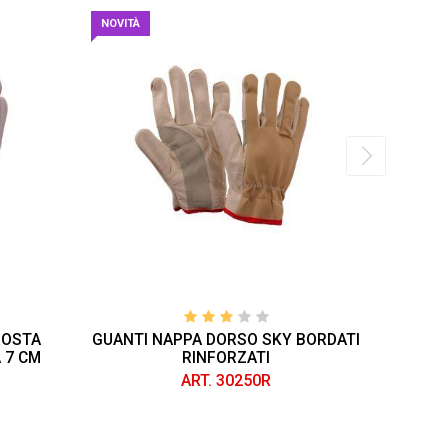
NOVITÀ
ROSTA
GUANTI NAPPA DORSO SKY BORDATI
GUANTI 
 7 CM
RINFORZATI
ART. 30250R