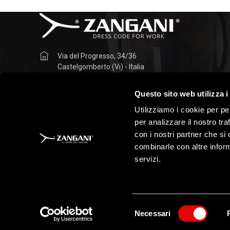
Via del Progresso, 34/36
Castelgomberto (Vi) - Italia
+39 0445 490042
Questo sito web utilizza i
info@zanganisrl.it
Utilizziamo i cookie per pe
per analizzare il nostro tra
PEC: zanganisrl@pec.it
con i nostri partner che si
combinarle con altre inform
servizi.
Tutti i contenuti presenti in questo sito sono di proprietà di ANTIFOR
riproduzione o diffusione di questi contenuti senza autorizzazione è
Selezione
Necessari
del