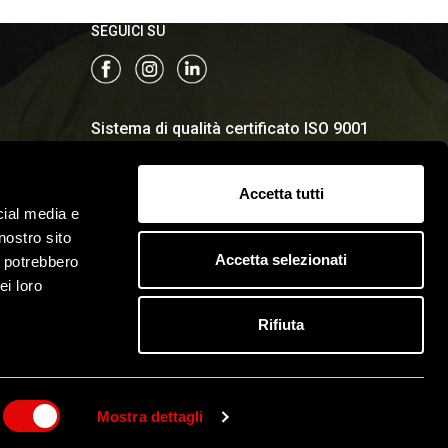
SEGUICI SU
Sistema di qualità certificato ISO 9001
Accetta tutti
cial media e
nostro sito
Accetta selezionati
i potrebbero
ei loro
Rifiuta
 Cookies
© 2022 Antifortunistica Zangani SRL
matica
Capitale sociale: €200.000,00 I.V. / REA 237770
Mostra dettagli