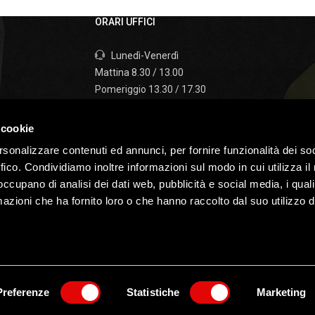
ORARI UFFICI
Lunedì-Venerdì
Mattina 8.30 / 13.00
Pomeriggio 13.30 / 17.30
Sabato
 cookie
I nostri uffici sono chiusi il sabato e la domenica
rsonalizzare contenuti ed annunci, per fornire funzionalità dei so
ffico. Condividiamo inoltre informazioni sul modo in cui utilizza il 
 occupano di analisi dei dati web, pubblicità e social media, i qual
azioni che ha fornito loro o che hanno raccolto dal suo utilizzo d
P.IVA 02527290247
Privacy &
Website by
ecsoluzioni
/
fastinfor
TUNISTICA ZANGANI SRL, ogni tentativo di
 VIETATO e sarà perseguibile legalmente
Preferenze
Statistiche
Marketing