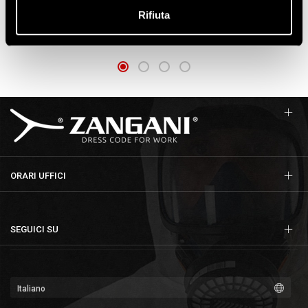
ART. 912-086
VAPORI ORGANICI E
Rifiuta
AEROSOL, CON VALVOLA
ART. M160
ORARI UFFICI
SEGUICI SU