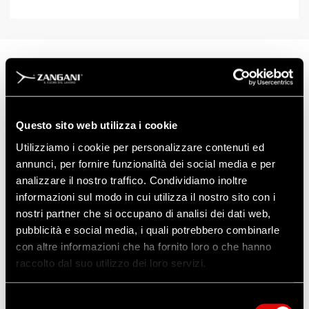
ART: 10357
FILTRO
Questo sito web utilizza i cookie
Tipo
: A2B2E2K2/P3
Applicazione
: Combinato
Utilizziamo i cookie per personalizzare contenuti ed
annunci, per fornire funzionalità dei social media e per
FILTRI BLS AD ATTACCO NORMALIZZATO
analizzare il nostro traffico. Condividiamo inoltre
EN 148-I (DIN 3183)
informazioni sul modo in cui utilizza il nostro sito con i
nostri partner che si occupano di analisi dei dati web,
pubblicità e social media, i quali potrebbero combinarle
Scarica la Scheda Tecnica
con altre informazioni che ha fornito loro o che hanno
raccolto dal suo utilizzo dei loro servizi.
Selezione