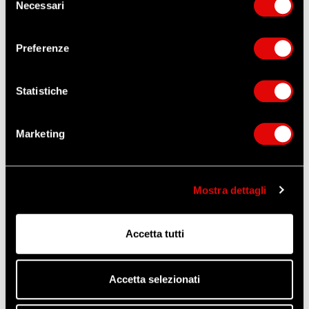
Necessari
del
ORDINA QUESTO ARTICOLO
consenso
ZANGANI
Preferenze
Altri prodotti che potrebbero
interessarti
Statistiche
Marketing
Mostra dettagli
Accetta tutti
Accetta selezionati
MASCHERINA AI CARBONI
FILTRO P2 RD PAD MEDOP
ATTIVI PER POLVERI,