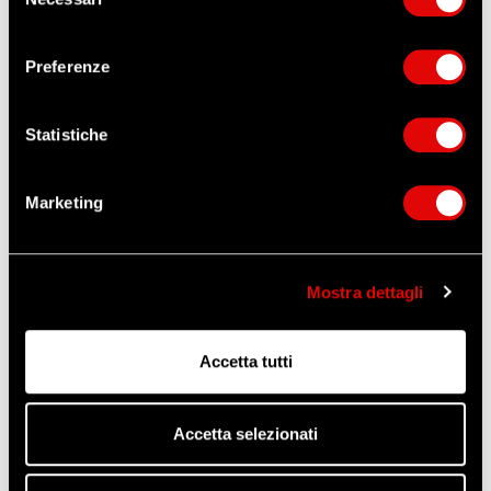
del
ORDINA QUESTO ARTICOLO
consenso
Preferenze
ZANGANI
Altri prodotti che potrebbero
interessarti
Statistiche
Marketing
Mostra dettagli
Accetta tutti
Accetta selezionati
FILTRO P3 RD MEDOP
SEMIMASCHERA "FUTURA"