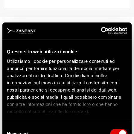
ART: 913-830
FILTRO
Questo sito web utilizza i cookie
Tipo
: A2
Utilizziamo i cookie per personalizzare contenuti ed
Applicazione
: Gas e vapori organici
annunci, per fornire funzionalità dei social media e per
Connessione a
baionetta
analizzare il nostro traffico. Condividiamo inoltre
Scatola da 8 unità
EN 14387 CE
informazioni sul modo in cui utilizza il nostro sito con i
nostri partner che si occupano di analisi dei dati web,
pubblicità e social media, i quali potrebbero combinarle
Scarica la Scheda Tecnica
con altre informazioni che ha fornito loro o che hanno
raccolto dal suo utilizzo dei loro servizi.
Selezione
Necessari